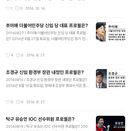
으로 전해집니다. 정진석 추기경은 명동성당에서 세례성
가 끝나는 반기문 유엔(UN) 사무총장의 후임으로 포르투
작성시간
1
0
2016. 10. 14.
사, 고해성사, 첫영성체..
갈 총리 출신의 안토니우 구테헤스 전 유엔난민기구(UNH
CR) 최고대표가 선출되었습니다. UNHCR : United Nati
ons High Commissioner for Refugees 현지시간 1
추미애 더불어민주당 신임 당 대표 프로필은?
0월 13일, 유엔 193개 회원국은 뉴욕 유엔본부에서 총회
글 내용
20160827 / 추미애 더불어민주당 신임 당 대표 프로필
를 열고 유엔 안전보장이사회가 추천한 구테헤스 전 총리
은? 2016년 8월 27일 토요일, 더불어민주당은 정기 전국
를 제9대 유엔 사무총장으로 선출한 것입니다. 안토니우
대의원대회를 열고 사전 권리당원 투표, 일반당원 여론조
구테헤스 신임 UN 사무총장은 제9대 UN 사무총장으로서
사, 일반국민 여론조사, 대의원 현장투표 등을 통해 54.0
2017년 1월부터 임기 5년의 임기를 시작하게 됩니다. 이
작성시간
4
0
2016. 8. 27.
3%의 득표율을 얻은 추미애 의원을 신임 당 대표로 선출
번 유엔 사무총장 선거전에서는 권역, 선별..
했습니다. 이종걸 후보는 23.89%, 김상곤 후보는 22.0
8%를 얻었으며, 추미애 신임 당대표는 앞으로 2년동안 더
조경규 신임 환경부 장관 내정인 프로필은?
불어민주당을 이끌게 됩니다. 추미애 더불어민주당 신임
글 내용
당대표는 1958년 대구 달성 출생으로 대구 남산초등학교,
20160816 / 조경규 신임 환경부 장관 내정인 프로필은?
구남여자중학교, 경북여자고등학교, 한양대학교 법대를 졸
2016년 8월 16일 화요일, 청와대 김성우 홍보수석은 춘
업했으며, 대구의 세탁소집 둘째 딸로 알려지고 있고, 같은
추관에서 브리핑을 갖고 윤성규 환경부 장관의 뒤를 이을
대학 동기동창이던 호남 출신 변호사인 서성환씨와 결혼해
신임 환경부 장관으로 조경규 국무조정실 2차장을 내정했
작성시간
0
0
2016. 8. 27.
대구의 딸, 호남의 며느리..
다고 밝히며, 조경규 내정인은 환경분야를 미롯한 정부 정
책 전반에 대해 풍부한 식견과 조정 능력을 갖춘 분으로 정
부 각 부처와 긴밀히 협의해 기후변화, 미세먼지 등 환경부
탁구 유승민 IOC 선수위원 프로필은?
현안을 조화롭게 풀어나가고, 친환경 에너지타운 등 미래
글 내용
성장 동력 사업도 주도적으로 추진할 것으로 기대한다고
20160819 / 탁구 유승민 IOC 선수위원 프로필은? 200