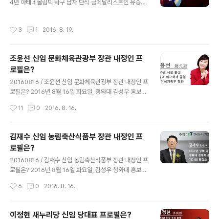
소개했습니다. 조경규 신임 환경부 장관 내정인은 1959년
4년 아테네올림픽 탁구 남자 단식 금메달리스트인 유승민
경남 진주 출생으로 진주고등학교와 한국외국어대학교 경
코치가 국제올림픽위원회 IOC 선수위원으로 선출되었습
제학과를 졸업했으며, 서울대 행정대학원 행정학 석사 학
니다. 우리나라에서 IOC 선수위원이 선출된 것은 태권도
작성시간
3
1
2016. 8. 19.
위와 미국 오리건대 대학원에서 경제학..
문대성 선수에 이어 두 번째 일입니다. 앞서 지난 2015년
8월 열린 국내에서 열린 선수위원 후보 결정전에서 유승민
코치는 사격 진종오 선수와 역도 장미란 선수와 경쟁을 벌
조윤선 신임 문화체육관광부 장관 내정인 프
였고, 후보적합성, 올림픽 참가 경력 및 성적 등 대부분 평
로필은?
가 항목에서 점수차가 1~2점 차로 비슷했지만, 외국어 능
글 내용
력 평가에서 7~10점 차이로 월등히 앞서며 국내 선수위원
20160816 / 조윤선 신임 문화체육관광부 장관 내정인 프
후보자로 추천된 바 있습니다. 유승민 IOC 선수위원은 19
로필은? 2016년 8월 16일 화요일, 청와대 김성우 홍보수
82년 경기도 부천 출생으로 부천 오정초등학교, 부천내동
석은 춘추관에서 브리핑을 갖고 김종덕 문화체육관광부 장
작성시간
11
0
2016. 8. 16.
중학교, 동남종합고등..
관의 뒤를 이을 신임 문화체육관광부 장관으로 조윤선 전
여성가족부 장관을 내정했다고 밝히며, 조윤선 내정인은
문화예술 분야에 대한 조예가 깊고 박근혜 대통령의 국정
김재수 신임 농림축산식품부 장관 내정인 프
철학을 잘 이해하는 분으로 정부와 국회에서 폭넓은 경험
로필은?
과 국정에 대한 안목을 토대로 문화예술을 진흥하고 콘텐
글 내용
츠, 관광, 스포츠 등 문화기반 산업을 발전시켜 문화융성에
20160816 / 김재수 신임 농림축산식품부 장관 내정인 프
기여할 것으로 기대된다고 소개했습니다. 조윤선 문화체육
로필은? 2016년 8월 16일 화요일, 김성우 청와대 홍보수
관광부 장관 내정인은 1966년 서울 출생으로 상명초등학
석은 춘추관에서 브리핑을 갖고 이동필 농림축산식품부 장
작성시간
6
0
2016. 8. 16.
교, 상명중학교, 세화여자고등학교, 서울대학교 외교학과
관의 뒤를 이을 신임 농림축산식품부 장관으로 김재수 한
를 졸업했으며, 1991년 제33회 사법시험에..
국농수산식품유통공사 사장을 내정했다고 밝히며, 김재수
내정인은 풍부한 경험과 강한 추진력을 바탕으로 농림축산
이정현 새누리당 신임 당대표 프로필은?
식품 분야를 새로운 성장산업으로 육성하고 경쟁력을 제고