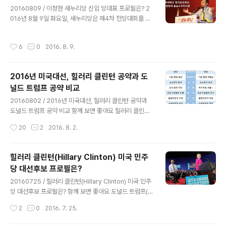
글 내용
20160809 / 이정현 새누리당 신임 당대표 프로필은? 2
해서 농촌 경제의 활력을 북돋아나갈 적임자라고 소개했습
016년 8월 9일 화요일, 새누리당은 제4차 전당대회를 열
니다. 김재수 농림축산식품부 장관 내정인은 1957년 경북
고, 새누리당 대의원 투표, 일반국민 여론조사를 합산한 결
영양 출생으로 경북고등학교와 경북대학교 경제학과를 졸
과, 총 44,421표를 기록한 이정현 의원을 새누리당 신임
업했으며, 서울대 행정대학원 경제학 석사, 미국 미시간주
작성시간
6
0
2016. 8. 9.
당대표로 선출했습니다. 비박계 단일 후보로 나선 주호영
립대 대학원 경제학 석사, 중앙대 대학원 경제학 박사 학위
의원은 31,946표를 기록했습니다. 이정현 새누리당 신임
를 수료한 것으로 알려지고 있고, 1977년 ..
당대표는 앞으로 2년의 임기 동안 새누리당을 이끌어 나가
2016년 미국대선, 힐러리 클린턴 공약과 도
며 다가오는 제19대 대선 과정을 진두지휘하게 되는데, 이
널드 트럼프 공약 비교
번 새누리당 당대표 선출 과정은 범 친박계 후보인 이정현,
글 내용
이주영, 한선교 후보를 비롯해 비박계 정병국, 김용태 후보
20160802 / 2016년 미국대선, 힐러리 클린턴 공약과
와 단일화한 주호영 의원의 4파전으로 치러졌고, 새누리당
도널드 트럼프 공약 비교 함께 보면 좋아요 힐러리 클린턴
의 주요 대선후보로 손꼽히는 김무성 의원과 오세훈 전 서
(Hillary Clinton) 미국 민주당 대선후보 프로필은? 도널
작성시간
20
2
2016. 8. 2.
울시장은 비박계 단일..
드 트럼프(Donald Trump) 미국 공화당 대선 후보 프로
필은? 2016년 미국 대선을 앞두고 민주당과 공화당은 전
당대회를 열어 힐러리 클린턴 후보와 도널드 트럼프 후보
힐러리 클린턴(Hillary Clinton) 미국 민주
를 대선 주자로 확정했습니다. 앞으로 세 차례의 대선주자
당 대선후보 프로필은?
TV토론을 비롯해서 주요 일정을 거쳐 2016년 12월 9일
글 내용
에 선거인단 투표를 통해 미국의 제45대 신임 대통령이 결
20160725 / 힐러리 클린턴(Hillary Clinton) 미국 민주
정될 예정입니다. 힐러리 후보와 트럼프 후보는 성별, 살아
당 대선후보 프로필은? 함께 보면 좋아요 도널드 트럼프(D
온 이력, 실천하려는 정책 등에서 상당한 차이를 보이고 있
onald Trump) 미국 공화당 대선 후보 프로필은? 2016
작성시간
2
0
2016. 7. 25.
어 누가 당선되느냐에 따라서 정책 변화의 폭이 달라질 수
년 미국대선, 힐러리 클린턴 공약과 도널드 트럼프 공약 비
있기에 ..
교 현지시각 2016년 7월 25일부터 나흘간 펜실베이니아