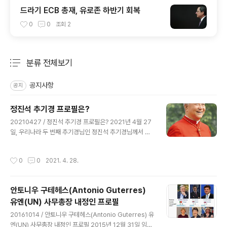
드라기 ECB 총재, 유로존 하반기 회복
0
0
조회
2
분류 전체보기
주요 글 목록
공지사항
공지
정진석 추기경 프로필은?
글 내용
20210427 / 정진석 추기경 프로필은? 2021년 4월 27
일, 우리나라 두 번째 추기경님인 정진석 추기경님께서 노
환으로 선종하셨습니다. 정진석 추기경 (세례명 니콜라오)
은 1931년 12월 7일 (음력) 서울 출생으로 독실한 카톨릭
작성시간
0
0
2021. 4. 28.
집안에서 태어나 초등학교 때부터 명동성당 새벽 미사의
복사 (신부 보좌역)를 맡을 만큼 신앙심이 깊었다고 하며,
서울중앙고등학교를 졸업하고 서울대학교 화학공학과를
안토니우 구테헤스(Antonio Guterres)
다니던 중 1950년 발발한 6·25 전쟁 당시 미군 통역으로
유엔(UN) 사무총장 내정인 프로필
일하며 전쟁의 참상을 경험한 후 사제의 길로 들어서 카톨
글 내용
릭대학교 신학부를 마치고 돌아와 1961년 3월 18일, 서울
20161014 / 안토니우 구테헤스(Antonio Guterres) 유
명동성당에서 노기남 대주교의 주례로 사제서품을 받은 것
엔(UN) 사무총장 내정인 프로필 2015년 12월 31일 임기