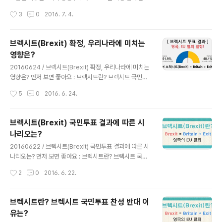
위임받은 뒤, 오후에 총리 관저에서 제76대 영국 총리 취
노(Juno spacecraft)가 5년간 28억km를 비행한 끝에
작성시간
3
0
2016. 7. 4.
임식을 가질 예정이라고 합니다. 테레사 메이 신임 영..
미국 독립기념일인 2016년 7월 4일, 태평양 표준시(PS
T) 오후 8시 18분 (우리나라 시각 5일 낮 12시 18분) 목
적지인 목성 궤도에 진입할 예정이라고 밝혔습니다. 안전
브렉시트(Brexit) 확정, 우리나라에 미치는
한 궤도 진입을 위해 진입하는 순간 카메라는 꺼지고, 엔진
영향은?
점화 35분 후 발생하는 신호음을 통해서 주노의 목성 궤도
글 내용
안착 여부를 판단하게 되며, 만약, 엔진 점화가 제대로 이뤄
20160624 / 브렉시트(Brexit) 확정, 우리나라에 미치는
지지 않거나 태양쪽으로 튕겨져 나가는 등 주노가 궤도 진
영향은? 먼저 보면 좋아요 : 브렉시트란? 브렉시트 국민투
입에 실패할 경우 탐사는 실패하게 됩니다. 이번 포스팅에
표 찬성 반대 이유는? 영국 현지시간으로 2016년 6월 23
작성시간
5
0
2016. 6. 24.
서는 목성의 신비를 밝혀줄 예정인 주노에 대해서 간략히 ..
일 치러진, EU 잔류, 탈퇴를 묻는 브렉시트(Brexit) 국민투
표 결과, 전체 유권자 4,650만명 중 72.2%가 참여한 가
운데, 브렉시트 찬성 (Leave EU) 51.9%, 브렉시트 반대
브렉시트(Brexit) 국민투표 결과에 따른 시
(Remain EU) 48.1%로 나타나 브렉시트가 확정되며, 영
나리오는?
국이 EU를 탈퇴할 예정입니다. 1973년 영국이 EU의 전신
글 내용
인 유럽경제공동체(EEC)에 가입한 후, 43년만의 일입니
20160622 / 브렉시트(Brexit) 국민투표 결과에 따른 시
다. 표결 초반에는 엎치락 뒤치락하는 혼전 양상으로 진행
나리오는? 먼저 보면 좋아요 : 브렉시트란? 브렉시트 국민
되며 파운드화, 달러와 엔화의 환율이 급등락을 거듭하는
투표 찬성 반대 이유는? 영국의 EU 탈퇴를 뜻하는 브렉시
작성시간
2
0
2016. 6. 22.
모습을 보였지만, 표결 중반을 지나며..
트(Brexit) 국민투표가 현지시간 2016년 6월 23일 진행
될 예정되어 우리나라 시간으로 24일 정오경 최종 결과를
확인할 수 있을 듯 합니다. 최근 발표되는 여론조사 결과를
브렉시트란? 브렉시트 국민투표 찬성 반대 이
보면, 브렉시트 반대, 즉 EU 잔류에 대한 지지가 다소 많은
유는?
것으로 나타나지만, 여전히 오차범위 내 초박빙 양상을 보
글 내용