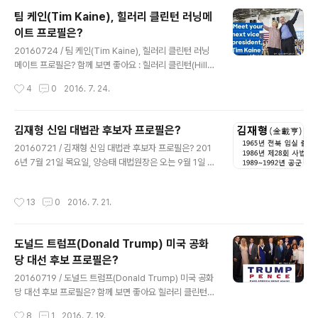
에서 미국 민주당 전당대회가 열려 마지막 날인 28일, 퍼
팀 케인(Tim Kaine), 힐러리 클린턴 러닝메
스트레이디, 연방 상원의원, 국무장관을 지낸 힐러리 클린
이트 프로필은?
턴을 제45대 대통령 선거에 나설 후보로 선출하게 됩니다.
글 내용
독립 선언문을 채택하고, 헌법을 만든 펜실베이니아에서
20160724 / 팀 케인(Tim Kaine), 힐러리 클린턴 러닝
미국 역사상 첫 여성 대통령을 향한 발걸음이 시작되는 것
메이트 프로필은? 함께 보면 좋아요 : 힐러리 클린턴(Hillar
입니다. 미국 민주당은 이번 전당대회에서 함께 더 강하게
y Clinton) 미국 민주당 대선후보 프로필은? 현지시간 20
작성시간
4
0
2016. 7. 24.
(Stronger together)라는 슬로건 아래 함께 단합하자(..
16년 7월 22일, 힐러리 클린턴(Hillary Clinton) 미국 민
주당 대선후보는 팀 케인 연방 상원의원을 부통령 후보로
지명했다고 밝혔습니다. 힐러리 후보가 버지니아주에 탄탄
김재형 신임 대법관 후보자 프로필은?
한 정치적 기반을 쌓은 팀 케인을 통해 이번 미국 대선에서
글 내용
20160721 / 김재형 신임 대법관 후보자 프로필은? 201
최대 경합주로 손꼽히고 있는 버지니아주에서 우세를 점하
6년 7월 21일 목요일, 양승태 대법원장은 오는 9월 1일 퇴
기 위한 전략적 판단이라는 분석입니다. 팀 케인(Tim Kai
임하는 이인복 대법관 후임으로 김재형 서울대학교 법학전
ne) 미국 민주당 부통령 후보는 1958년 미네소타 주 세인
문대학원(로스쿨) 교수를 임명 제청했습니다. 앞서 대법원
트폴 출신으로 올해 나이 58세이며, 아일랜드와 스코틀랜
작성시간
13
0
2016. 7. 21.
장 자문기구인 대법관 후보추천위원회는 김재형 교수를 포
드계 부모를 둔 노동자 가정 출신으로, 아버..
함해 조재연 변호사, 이종석 수원지방법원장, 이은애 서울
고법 부장판사 등 4명을 양승태 대법원장에 추천한 바 있
도널드 트럼프(Donald Trump) 미국 공화
으며, 앞으로 박근혜 대통령이 임명제청을 받아들여 국회
당 대선 후보 프로필은?
에 임명 동의를 요청하면 국회는 인사청문회를 거쳐 표결
글 내용
로 임명 여부를 결정하게 되고, 국회에서 표결이 가결되면,
20160719 / 도널드 트럼프(Donald Trump) 미국 공화
박근혜 대통령은 김재형 후보자들 신임 대법관으로 임명하
당 대선 후보 프로필은? 함께 보면 좋아요 힐러리 클린턴
게 됩니다. 김재형 신임 대법원장 후보자는 1965년 전라
(Hillary Clinton) 미국 민주당 대선후보 프로필은? 2016
작성시간
8
1
2016. 7. 19.