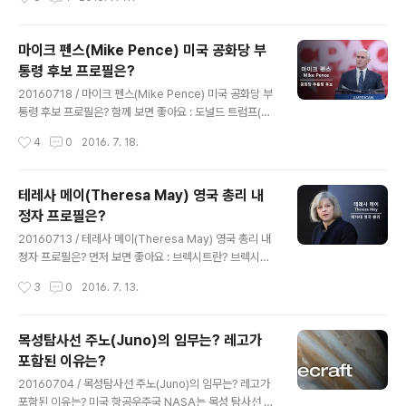
북도 임실 출생으로 서울 홍은초등학교..
년 미국대선, 힐러리 클린턴 공약과 도널드 트럼프 공약 비
교 현지시간 7월 18일부터 나흘 일정으로 미국 공화당 전
당대회가 오하이오주 클리블랜드에서 개막되었고, 전당대
마이크 펜스(Mike Pence) 미국 공화당 부
회 마지막 날인 21일, 도널드 트럼프(Donald Trump)가
통령 후보 프로필은?
공화당의 대선 후보로 선출되며 후보직 수락연설을 할 예
글 내용
정입니다. 미국 공화당은 1980년 로널드 레이건(Ronald
20160718 / 마이크 펜스(Mike Pence) 미국 공화당 부
Reagan)이 사용했던 슬로건인 미국을 다시 위대하게(Ma
통령 후보 프로필은? 함께 보면 좋아요 : 도널드 트럼프(D
ke America Great Again)를 트럼프 후보도 사용하며
onald Trump) 미국 공화당 대선 후보 프로필은? 현지시
작성시간
4
0
2016. 7. 18.
전당대회를 계기로 8년 만에 정권을 탈환한..
간 2016년 7월 15일, 미국 공화당 대통령 후보 지명을 앞
둔 도널드 트럼프(Donald Trump)가 자신의 트위터를 통
해 마이크 펜스(Mike Pence) 인디애나 주지사를 자신의
테레사 메이(Theresa May) 영국 총리 내
러닝메이트이자 공화당 부통령 후보로 공식 지명했다고 밝
정자 프로필은?
혔습니다. 마이크 펜스 공화당 부통령 후보는 공화당 내 보
글 내용
수 강경파로 평가되는 티파티(Tea Party movement)
20160713 / 테레사 메이(Theresa May) 영국 총리 내
소속으로 2008년과 2012년 공화당의 대통령 후보감으
정자 프로필은? 먼저 보면 좋아요 : 브렉시트란? 브렉시트
로 거론되기도 했기에 공화당 내에서 트럼프를 버리자(Du
국민투표 찬성 반대 이유는? 영국 집권 보수당의 테레사 메
작성시간
3
0
2016. 7. 13.
mp Trump) 운동이 펼쳐지는 상황에서 트럼프..
이(Theresa May) 내무장관이 데이비드 캐머런(David
Cameron)에 이어서 보수당 대표로 당선이 확정되며 26
년만의 여성 총리이자, 마가렛 대처(Margaret Thatche
목성탐사선 주노(Juno)의 임무는? 레고가
r) 총리 이후, 영국에서 두 번째로 여성 총리에 오르게 되었
포함된 이유는?
습니다. 우리나라와 달리 영국은 집권당의 대표가 총리에
글 내용
오르게 되는데, 현지시각 13일, 테레사 메이는 차기 총리
20160704 / 목성탐사선 주노(Juno)의 임무는? 레고가
자격으로 엘리자베스 2세 여왕을 만나 내각 구성 권한을
포함된 이유는? 미국 항공우주국 NASA는 목성 탐사선 주