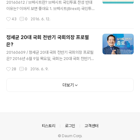
이고 있어 예측이 쉽지 않은 상황인데, 영국 국민들은 경제
20160612 / 브렉시트란? 브렉시트 국민투표 찬성 반대
적 충격을 우려한 브렉시트 반대파(EU 잔류파)의 주장과
이유는? 이어서 보면 좋아요 1. 브렉시트(Brexit) 국민투표
이민과 실업 문제를 부각시킨 브렉시트 찬성파(EU 탈퇴파)
결과에 따른 시나리오는? 2. 브렉시트(Brexit) 확정, 우리
작성시간
43
0
2016. 6. 12.
의 주장 중 어느쪽을 선택하게 될까요? 최종 결과를 예측할
나라에 미치는 영향은? 현지시간으로 2016년 6월 23일,
수..
영국은 유럽연합(EU) 탈퇴 여부를 결정하는 국민투표를 진
행합니다. 브렉시트란(Brexit) 영국(Britain)과 탈퇴(Exit)
정세균 20대 국회 전반기 국회의장 프로필
를 뜻하는 단어를 합쳐 영국의 EU 탈퇴를 뜻하는 말로 사
은?
용되고 있으며, 브렉시트는 영국과 유럽은 물론, 세계 각국
글 내용
의 실물경제에도 상당한 파급 효과를 불러올 수 있기에 주
20160609 / 정세균 20대 국회 전반기 국회의장 프로필
목되고 있는데, 이번 포스팅에서는 영국 국민들이 브렉시
은? 2016년 6월 9일 목요일, 국회는 20대 국회 전반기
트에 대해 찬성 혹은 반대하는 이유에 대해서 간략히 정리
국회의장으로 정세균 더불어민주당 의원을 선출했습니다.
작성시간
28
0
2016. 6. 9.
해 보도록 하겠습니다. 1. 영국은 왜 브렉시트 국..
정세균 신임 국회의장은 앞으로 2년간 입법부를 이끌어나
가게 되며, 선출 후, 여소야대의 20대 국회는 이전의 국회
와 확연히 달라야 한다며, 부드러우면서 강한 국회 운영으
더보기
로 민주주의의 위기와 경제 위기 극복에 헌신하겠다는 입
장을 밝혔습니다. 정세균 신임 국회의장은 1950년 전북
장수 출신으로 진안 동향초등학교, 진안 주천중학교, 전주
신흥고등학교, 고려대학교 법학과를 졸업했으며, 고려대학
교 총학생회장 출신이기도 합니다. 정세균 신임 국회의장
은 고려대학교 졸업 후, 쌍용그룹에 입사해 상무이사까지
의안내
티스토리
로그인
고객센터
지내는 등 17년간 샐러리맨 생활을 ..
© Daum Corp.