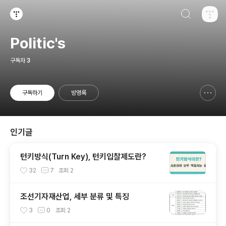
검색하기
티스토리
Politic's
구독자
3
구독하기
방명록
신고하기 레이어
열기
인기글
턴키방식(Turn Key), 턴키입찰제도란?
32
7
조회
2
조선기자재산업, 세부 분류 및 특징
3
0
조회
2