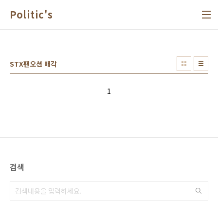
본문 바로가기
Politic's
STX팬오션 매각
1
검색