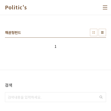
본문 바로가기
Politic's
채권형펀드
1
검색