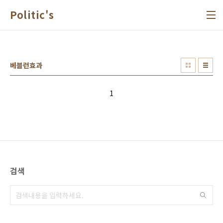
본문 바로가기
Politic's
베블런효과
1
검색