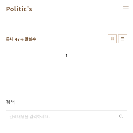
본문 바로가기
Politic's
롬니 47% 말실수
1
검색