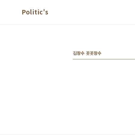
본문 바로가기
Politic's
김장수 꼿꼿장수