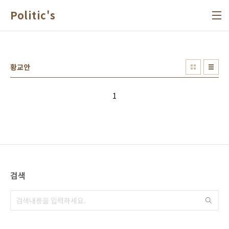
본문 바로가기
Politic's
황교안
1
검색