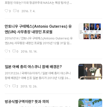
포함된 이유는? 미국 항공우주국 NASA는 목성 탐사선 주
노(Juno spacecraft)가 5년간 28억km를 비행한 끝에
3
0
2016. 7. 4.
미국 독립기념일인 2016년 7월 4일, 태평양 표준시(PS
T) 오후 8시 18분 (우리나라 시각 5일 낮 12시 18분) 목
적지인 목성 궤도에 진입할 예정이라고 밝혔습니다. 안전
안토니우 구테헤스(Antonio Guterres) 유
한 궤도 진입을 위해 진입하는 순간 카메라는 꺼지고, 엔진
점화 35분 후 발생하는 신호음을 통해서 주노의 목성 궤도
엔(UN) 사무총장 내정인 프로필
글 내용
안착 여부를 판단하게 되며, 만약, 엔진 점화가 제대로 이뤄
20161014 / 안토니우 구테헤스(Antonio Guterres) 유
지지 않거나 태양쪽으로 튕겨져 나가는 등 주노가 궤도 진
엔(UN) 사무총장 내정인 프로필 2015년 12월 31일 임기
입에 실패할 경우 탐사는 실패하게 됩니다. 이번 포스팅에
가 끝나는 반기문 유엔(UN) 사무총장의 후임으로 포르투
서는 목성의 신비를 밝혀줄 예정인 주노에 대해서 간략히 ..
1
0
2016. 10. 14.
갈 총리 출신의 안토니우 구테헤스 전 유엔난민기구(UNH
CR) 최고대표가 선출되었습니다. UNHCR : United Nati
ons High Commissioner for Refugees 현지시간 1
일본 아베 총리 야스쿠니 참배 배경은?
0월 13일, 유엔 193개 회원국은 뉴욕 유엔본부에서 총회
글 내용
를 열고 유엔 안전보장이사회가 추천한 구테헤스 전 총리
20131226 / 국제이슈이야기 / 일본 아베 총리 야스쿠니
를 제9대 유엔 사무총장으로 선출한 것입니다. 안토니우
참배 배경은? 아베 신조 일본 총리가 2013년 12월 26일
구테헤스 신임 UN 사무총장은 제9대 UN 사무총장으로서
로 취임 1년이 되는 오늘, 태평양 전쟁 A급 전범 14명이 합
2017년 1월부터 임기 5년의 임기를 시작하게 됩니다. 이
1
2
2013. 12. 26.
사되어 있는 야스쿠니 신사를 참배했고, 우리나라와 중국
번 유엔 사무총장 선거전에서는 권역, 선별..
의 기분을 상하게 할 생각은 전혀 없다는 궤변을 늘어놓았
습니다. 아베는 정권이 발족한 지 1년이 돼 아베 정권의 행
방공식별구역이란? 뜻과 의미
보에 대해 보고하고, 두 번 다시 전쟁의 참화로 사람들이 고
글 내용
통받는 것이 없는 시대를 만들겠다는 맹세와 결의를 전하