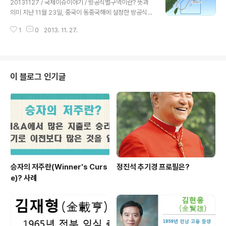
20131127 / 국제이슈이야기 / 방공식별구역이란? 뜻과
게 위해 오늘을 선택했다고 참배 이유를 밝혔으며, 일본의
의미 지난 11월 23일, 중국이 동중국해에 설정한 방공식별
현직 총리가 야스쿠니에 참배한 것은, 지난 2006년 8월 1
구역(CADIZ)을 발표하며, 일본의 센카쿠열도(중국명 댜
5일에 고이즈미 준이치로 총리가 참배한 후, 7년만의 일입
1
0
2013. 11. 27.
오위다오)와 우리나라의 이어도를 포함시켜 한ㆍ중ㆍ일 3
니다. 아베 총리는 그동안 야스쿠니 신사 참배를 공언하긴
국간 충돌이 확산될 조짐을 보이고 있습니다. 일본은 지난
했지만, 직접..
11월 25일, 아베 총리가 예상치 못한 사태가 일어날 중대
한 위험도 예상된다고 경고하면서 중국에 방공식별구역 설
정 철회를 요구하기도 했고, 방공식별구역 내에 미군 전투
이 블로그 인기글
기의 훈련 공역이 포함된 미국은 중국의 방공식별구역 설
정에 대해 불필요한 선동적 행위라고 비판하며 B-52 폭격
기와 무인정찰기인 글로벌 호크 등의 집중 투입 방침을 고
려하고 있고, 우리나라도 지난 11월 25일, 국방부가 주한
중국 국방무관을 불러들여, 우..
승자의 저주란(Winner's Curs
정진석 추기경 프로필은?
e)? 사례