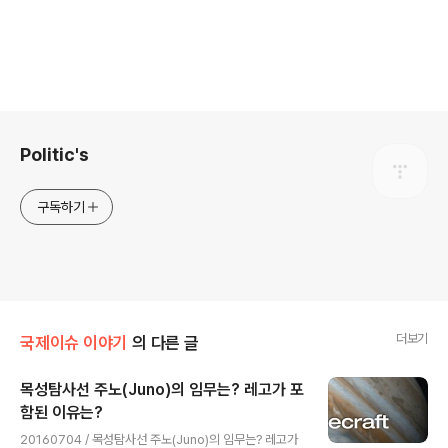
로그 정보
Politic's
구독하기
더보기
국제이슈 이야기
의 다른 글
목성탐사선 주노(Juno)의 임무는? 레고가 포
함된 이유는?
글 내용
20160704 / 목성탐사선 주노(Juno)의 임무는? 레고가