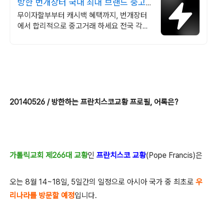
방한 번개장터 국내 최대 브랜드 중고
거래
무이자할부부터 캐시백 혜택까지, 번개장터
에서 합리적으로 중고거래 하세요 전국 각지
에서 올라오는 전국구 최다 상품 매일 10만
개 이상의 신규 상품 업로드
20140526 / 방한하는 프란치스코교황 프로필, 어록은?
가톨릭교회 제266대 교황
인
프란치스코 교황
(Pope Francis)은
오는 8월 14~18일, 5일간의 일정으로 아시아 국가 중 최초로
우
리나라를 방문할 예정
입니다.